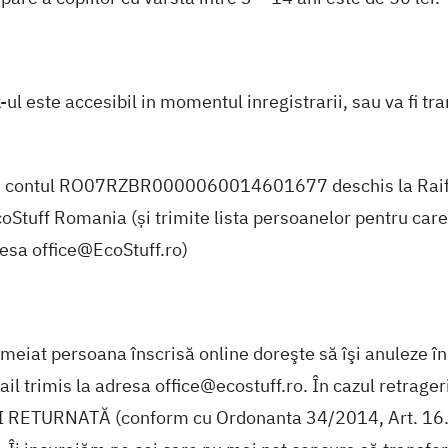
-ul este accesibil in momentul inregistrarii, sau va fi t
 contul RO07RZBR0000060014601677 deschis la Raiff
tuff Romania (și trimite lista persoanelor pentru care 
resa office@EcoStuff.ro)
meiat persoana înscrisă online doreşte să îşi anuleze în
il trimis la adresa office@ecostuff.ro. În cazul retragerii
FI RETURNATĂ (conform cu
Ordonanta 34/2014, Art. 16. 