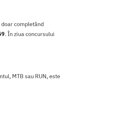
ie doar completând
59
. În ziua concursului
rentul, MTB sau RUN, este