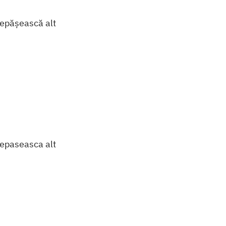
depășească alt
depaseasca alt