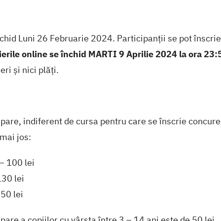
schid Luni 26 Februarie 2024. Participanții se pot înscr
ierile online se închid MARTI 9 Aprilie 2024 la ora 23:
ri și nici plăți.
ipare, indiferent de cursa pentru care se înscrie concu
mai jos:
– 100 lei
30 lei
50 lei
pare a copiilor cu vârsta între 3 – 14 ani este de 50 lei.