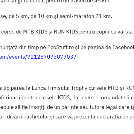
tă o singură cursă, pentru un traseu de 45 km.
rse, de 5 km, de 10 km și semi-maraton 21 km.
 curse de MTB KIDS și RUN KIDS pentru copiii cu vârsta 
nunțată din timp pe
EcoStuff.ro
și pe pagina de Faceboo
.com/events/721287073077037
rticiparea la Lunca Timisului Trophy cursele MTB și RU
inferioară pentru cursele KIDS, dar este recomandat să n
rebuie să fie insoțiți de un părinte sau tutore legal care î
ua ridicării pachetului și care va prezenta declarația pe 