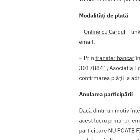
Modalități de plată
–
Online cu Cardul
– link
email.
– Prin
transfer bancar
în
30178841, Asociatia EcoS
confirmarea plății la ad
Anularea participării
Dacă dintr-un motiv înte
acest lucru printr-un ema
participare NU POATE 