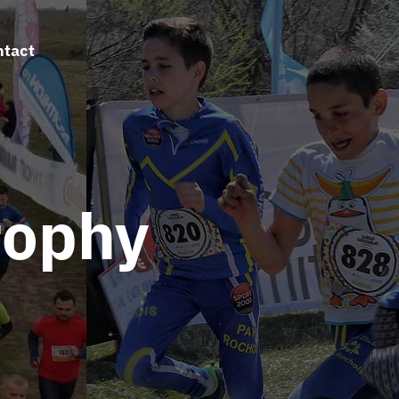
ntact
rophy