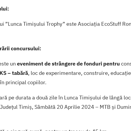
lui:
ui ”Lunca Timișului Trophy” este Asociația EcoStuff Ro
rării concursului:
este un
eveniment de strângere de fonduri pentru
cons
 – tabără
, loc de experimentare, construire, educație
în principal copiilor.
ă pe durata a două zile în Lunca Timișului de lângă loc
Județul Timiș, Sâmbătă 20 Aprilie 2024 – MTB și Dumin