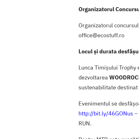
Organizatorul Concursu
Organizatorul concursul
office@ecostuff.ro
Locul și durata desfășu
Lunca Timișului Trophy 
dezvoltarea
WOODROCKS
sustenabilitate destinat 
Evenimentul se desfășoar
http://bit.ly/46GONus
– 
RUN.