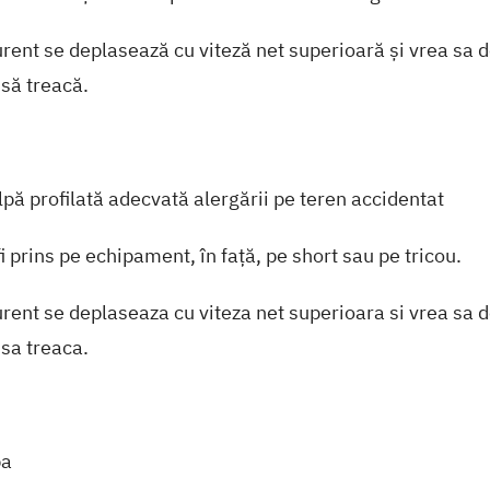
urent se deplasează cu viteză net superioară și vrea sa 
 să treacă.
lpă profilată adecvată alergării pe teren accidentat
 prins pe echipament, în față, pe short sau pe tricou.
urent se deplaseaza cu viteza net superioara si vrea sa 
 sa treaca.
pa