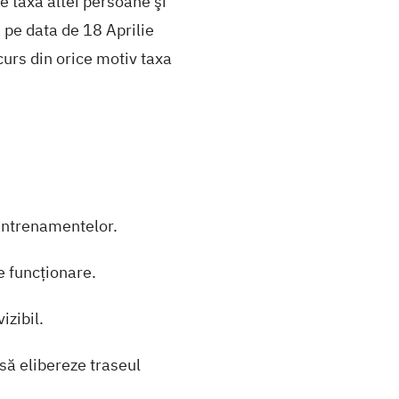
e taxa altei persoane şi
 pe data de 18 Aprilie
curs din orice motiv taxa
 antrenamentelor.
e funcționare.
izibil.
 să elibereze traseul