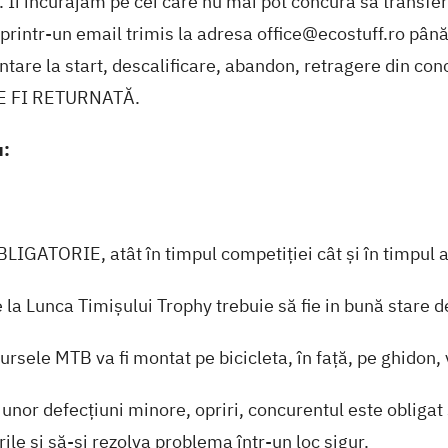
. Îi incurajăm pe cei care nu mai pot concura să transfer
printr-un email trimis la adresa office@ecostuff.ro până
tare la start, descalificare, abandon, retragere din con
TE FI RETURNATĂ.
u:
BLIGATORIE, atât în timpul competiției cât și în timpul
e la Lunca Timișului Trophy trebuie să fie in bună stare d
sele MTB va fi montat pe bicicleta, în față, pe ghidon, v
 unor defecțiuni minore, opriri, concurentul este obligat
ile si să-și rezolva problema într-un loc sigur.