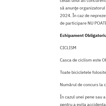
cedat unui alt concurent
să anunţe organizatorul 
2024. În caz de neprezen
de participare NU POA
Echipament Obligatori
CICLISM
Casca de ciclism este O
Toate bicicletele folosit
Numărul de concurs la cur
În cazul unei pene sau a
pentru a evita accidentar